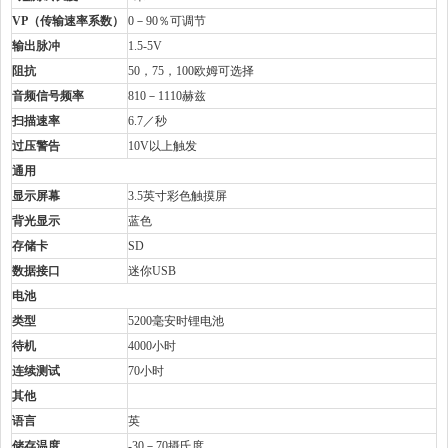
VP（传输速率系数）
0－90％可调节
输出脉冲
1.5-5V
阻抗
50，75，100欧姆可选择
音频信号频率
810－1110赫兹
扫描速率
6.7／秒
过压警告
10V以上触发
通用
显示屏幕
3.5英寸彩色触摸屏
背光显示
蓝色
存储卡
SD
数据接口
迷你USB
电池
类型
5200毫安时锂电池
待机
4000小时
连续测试
70小时
其他
语言
英
储存温度
-30－70摄氏度