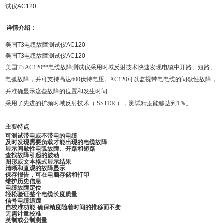
试仪AC120
详情介绍：
美国T3电缆故障测试仪AC120
美国T3电缆故障测试仪AC120
美国T3 AC120**电缆故障测试仪采用时域反射技术快速发现电缆中开路、短路、
电弧故障，并可支持高达600伏特电压。AC120可以监视带电电缆的间歇性故障，
并准确显示这些故障的位置和发生时间.
采用了先进的扩频时域反射技术（ SSTDR ），测试精度能够达到1％。
主要特点
可测试带电或不带电的电缆
及时发现需要负载才能出现的电缆故障
显示间歇性电弧故障、开路和短路
查找故障引起的波动
图形或文本格式显示结果
清晰和直观的故障显示
保存报告，可在电脑存储和打印
维护历史信息
电缆故障定位
轻松验证整个电缆长度质量
信号电缆追踪
自校准功能-确保精度随着时间的推移而不变
无需计量校准
英制或公制测量