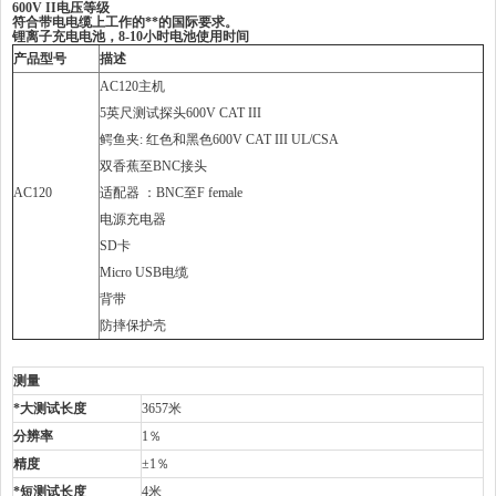
600V II电压等级
符合带电电缆上工作的**的国际要求。
锂离子充电电池，
8-10小时电池使用时间
产品型号
描述
AC120主机
5英尺测试探头600V CAT III
鳄鱼夹: 红色和黑色600V CAT III UL/CSA
双香蕉至BNC接头
AC120
适配器 ：BNC至F female
电源充电器
SD卡
Micro USB电缆
背带
防摔保护壳
测量
*大测试长度
3657米
分辨率
1％
精度
±1％
*短测试长度
4米